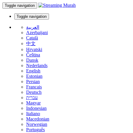
Toggle navigation
Toggle navigation
العربية
Azerbaijani
Català
中文
Hrvatski
Čeština
Dansk
Nederlands
English
Estonian
Persian
Français
Deutsch
עברית
Magyar
Indonesian
Italiano
Macedonian
Norwegian
Português