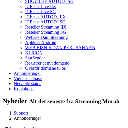
SHOUTcast AUTODJ SG
ICEcast Live IIX
ICEcast Live SG
ICEcast AUTODJ IIX
ICEcast AUTODJ SG
Reseller Streaming IIX
Reseller Streaming SG
Website Dan Streaming
Aplikasi Android
WEB BISNIS DAN PERUSAHAAN
KLICON
StarSender
Registrer et nyt domæne
Overfør domæne til os
Annonceringer
Vidensdatabase
Netværksstatus
Kontakt os
Nyheder
Alt det seneste fra Streaming Murah
Support
Annonceringer