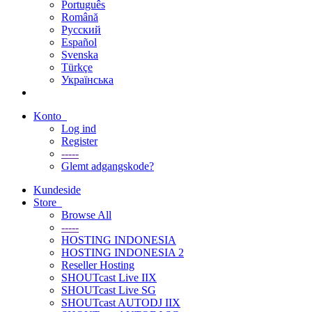
Português
Română
Русский
Español
Svenska
Türkçe
Українська
Konto
Log ind
Register
-----
Glemt adgangskode?
Kundeside
Store
Browse All
-----
HOSTING INDONESIA
HOSTING INDONESIA 2
Reseller Hosting
SHOUTcast Live IIX
SHOUTcast Live SG
SHOUTcast AUTODJ IIX