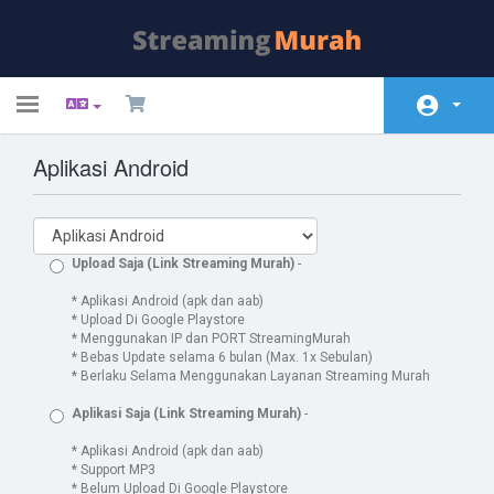
Toggle
navigation
Aplikasi Android
Àrea d'Inici clients
Store
Promocions
Upload Saja (Link Streaming Murah)
-
Preguntes Freqüents - FAQ
* Aplikasi Android (apk dan aab)
* Upload Di Google Playstore
* Menggunakan IP dan PORT StreamingMurah
Estat de la xarxa
* Bebas Update selama 6 bulan (Max. 1x Sebulan)
* Berlaku Selama Menggunakan Layanan Streaming Murah
Contacti'ns
Aplikasi Saja (Link Streaming Murah)
-
* Aplikasi Android (apk dan aab)
* Support MP3
* Belum Upload Di Google Playstore