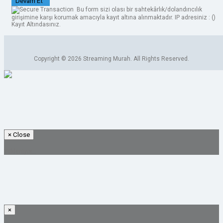
Devam Et
Bu form sizi olası bir sahtekârlık/dolandırıcılık
girişimine karşı korumak amacıyla kayıt altına alınmaktadır. IP adresiniz : (
)
Kayıt Altındasınız.
Copyright © 2026 Streaming Murah. All Rights Reserved.
×
Close
Yükleniyor...
×