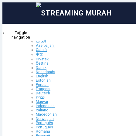
Toggle
navigation
العربية
Azerbaijani
Ana Sayfa
Català
Aplikasi Android
中文
Ürünler
Hrvatski
Čeština
Dansk
Tümünü Görüntüle
Nederlands
Kategoriler
English
HOSTING INDONESIA
Estonian
Persian
HOSTING INDONESIA 2
İşlemler
Français
Reseller Hosting
Deutsch
עברית
SHOUTcast Live IIX
Magyar
Upload Saja (Link Streaming Murah)
-
Indonesian
SHOUTcast Live SG
Italiano
* Aplikasi Android (apk dan aab)
SHOUTcast AUTODJ IIX
Macedonian
* Upload Di Google Playstore
Norwegian
* Menggunakan IP dan PORT StreamingMurah
SHOUTcast AUTODJ SG
Português
* Bebas Update selama 6 bulan (Max. 1x Sebulan)
Português
* Berlaku Selama Menggunakan Layanan Streaming Murah
ICEcast Live IIX
Română
Русский
ICEcast Live SG