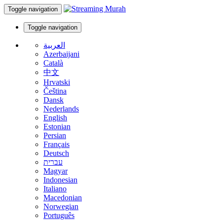
Toggle navigation
Toggle navigation
العربية
Azerbaijani
Català
中文
Hrvatski
Čeština
Dansk
Nederlands
English
Estonian
Persian
Français
Deutsch
עברית
Magyar
Indonesian
Italiano
Macedonian
Norwegian
Português