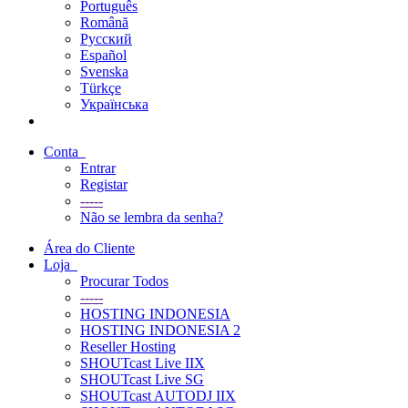
Português
Română
Русский
Español
Svenska
Türkçe
Українська
Conta
Entrar
Registar
-----
Não se lembra da senha?
Área do Cliente
Loja
Procurar Todos
-----
HOSTING INDONESIA
HOSTING INDONESIA 2
Reseller Hosting
SHOUTcast Live IIX
SHOUTcast Live SG
SHOUTcast AUTODJ IIX