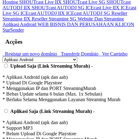
Hosting
SHOUTcast Live IIX
SHOUTcast Live SG
SHOUTcast
AUTODJ IIX
SHOUTcast AUTODJ SG
ICEcast Live IIX
ICEcast
Live SG
ICEcast AUTODJ IIX
ICEcast AUTODJ SG
Reseller
Streaming IIX
Reseller Streaming SG
Website Dan Streaming
Aplikasi Android
WEB BISNIS DAN PERUSAHAAN
KLICON
StarSender
Acções
Registar um novo domínio
Transferir Domínio
Ver Carrinho
Upload Saja (Link Streaming Murah)
-
* Aplikasi Android (apk dan aab)
* Upload Di Google Playstore
* Menggunakan IP dan PORT StreamingMurah
* Bebas Update selama 6 bulan (Max. 1x Sebulan)
* Berlaku Selama Menggunakan Layanan Streaming Murah
Aplikasi Saja (Link Streaming Murah)
-
* Aplikasi Android (apk dan aab)
* Support MP3
* Belum Upload Di Google Playstore