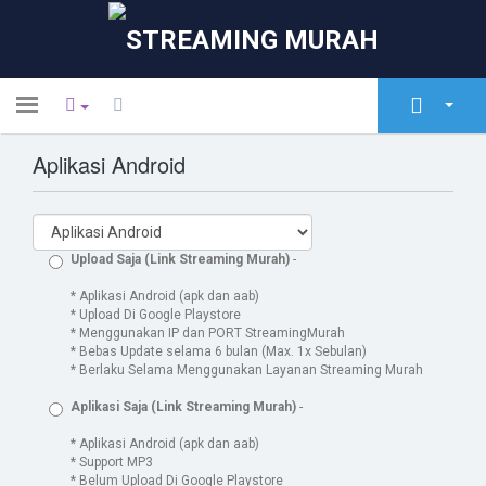
Toggle
navigation
Aplikasi Android
Espace client
Magasin
Actualités
Upload Saja (Link Streaming Murah)
-
Base de connaissances
* Aplikasi Android (apk dan aab)
* Upload Di Google Playstore
* Menggunakan IP dan PORT StreamingMurah
État du réseau
* Bebas Update selama 6 bulan (Max. 1x Sebulan)
* Berlaku Selama Menggunakan Layanan Streaming Murah
Contactez-nous
Aplikasi Saja (Link Streaming Murah)
-
* Aplikasi Android (apk dan aab)
* Support MP3
* Belum Upload Di Google Playstore