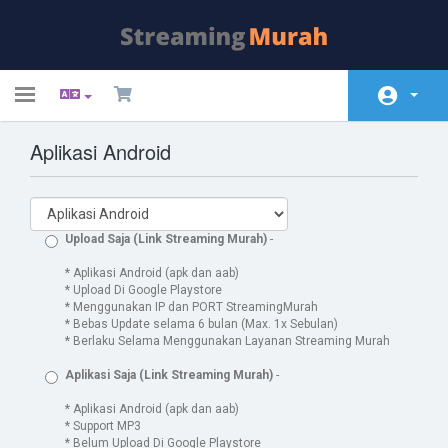
Toggle
navigation
Aplikasi Android
Home
Store
Announcements
Upload Saja (Link Streaming Murah)
-
Knowledgebase
* Aplikasi Android (apk dan aab)
* Upload Di Google Playstore
* Menggunakan IP dan PORT StreamingMurah
Network Status
* Bebas Update selama 6 bulan (Max. 1x Sebulan)
* Berlaku Selama Menggunakan Layanan Streaming Murah
Contact Us
Aplikasi Saja (Link Streaming Murah)
-
* Aplikasi Android (apk dan aab)
* Support MP3
* Belum Upload Di Google Playstore