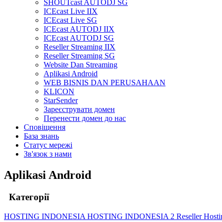
SHOUTcast AUTODJ SG
ICEcast Live IIX
ICEcast Live SG
ICEcast AUTODJ IIX
ICEcast AUTODJ SG
Reseller Streaming IIX
Reseller Streaming SG
Website Dan Streaming
Aplikasi Android
WEB BISNIS DAN PERUSAHAAN
KLICON
StarSender
Зареєструвати домен
Перенести домен до нас
Сповіщення
База знань
Статус мережі
Зв'язок з нами
Aplikasi Android
Категорії
HOSTING INDONESIA
HOSTING INDONESIA 2
Reseller Host