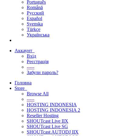
Português
Română
Русский
Español
Svenska
Türkçe
Українська
Аккаунт
Вхід
Реєстрація
-----
Забули пароль?
Головна
Store
Browse All
-----
HOSTING INDONESIA
HOSTING INDONESIA 2
Reseller Hosting
SHOUTcast Live IIX
SHOUTcast Live SG
SHOUTcast AUTODJ IIX