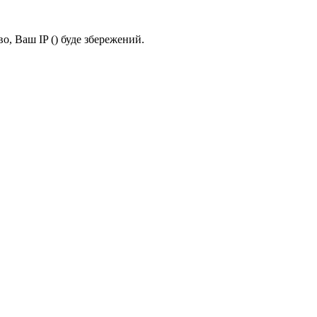
о, Ваш IP (
) буде збережений.