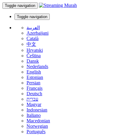
Toggle navigation
Toggle navigation
العربية
Azerbaijani
Català
中文
Hrvatski
Čeština
Dansk
Nederlands
English
Estonian
Persian
Français
Deutsch
עברית
Magyar
Indonesian
Italiano
Macedonian
Norwegian
Português