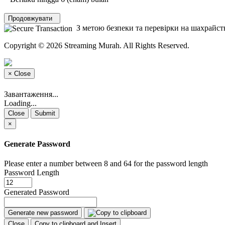
Продовжувати
З метою безпеки та перевірки на шахрайств
Copyright © 2026 Streaming Murah. All Rights Reserved.
×
Close
Завантаження...
Loading...
Close
Submit
×
Generate Password
Please enter a number between 8 and 64 for the password length
Password Length
Generated Password
Generate new password
Close
Copy to clipboard and Insert