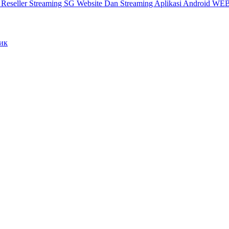
X
Reseller Streaming SG
Website Dan Streaming
Aplikasi Android
WEB
ик