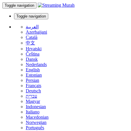
Toggle navigation
Toggle navigation
العربية
Azerbaijani
Català
中文
Hrvatski
Čeština
Dansk
Nederlands
English
Estonian
Persian
Français
Deutsch
עברית
Magyar
Indonesian
Italiano
Macedonian
Norwegian
Português