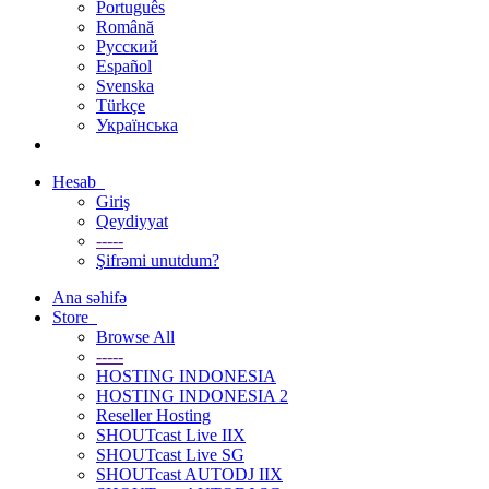
Português
Română
Русский
Español
Svenska
Türkçe
Українська
Hesab
Giriş
Qeydiyyat
-----
Şifrəmi unutdum?
Ana səhifə
Store
Browse All
-----
HOSTING INDONESIA
HOSTING INDONESIA 2
Reseller Hosting
SHOUTcast Live IIX
SHOUTcast Live SG
SHOUTcast AUTODJ IIX