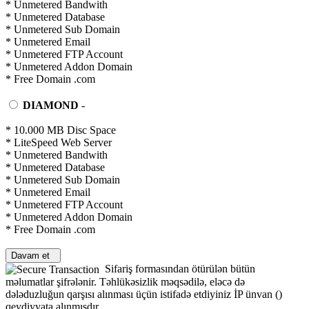
* Unmetered Bandwith
* Unmetered Database
* Unmetered Sub Domain
* Unmetered Email
* Unmetered FTP Account
* Unmetered Addon Domain
* Free Domain .com
DIAMOND
-
* 10.000 MB Disc Space
* LiteSpeed Web Server
* Unmetered Bandwith
* Unmetered Database
* Unmetered Sub Domain
* Unmetered Email
* Unmetered FTP Account
* Unmetered Addon Domain
* Free Domain .com
Davam et
Sifariş formasından ötürülən bütün
məlumatlar şifrələnir. Təhlükəsizlik məqsədilə, eləcə də
dələduzluğun qarşısı alınması üçün istifadə etdiyiniz İP ünvan (
)
qeydiyyata alınmışdır.