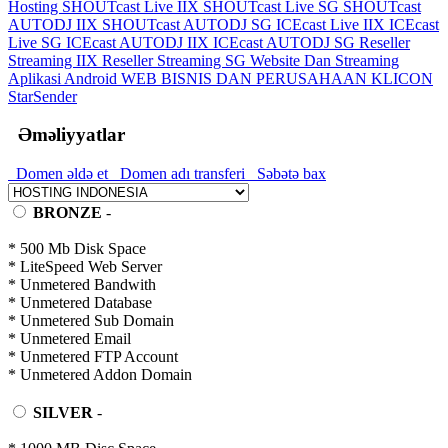
Hosting
SHOUTcast Live IIX
SHOUTcast Live SG
SHOUTcast
AUTODJ IIX
SHOUTcast AUTODJ SG
ICEcast Live IIX
ICEcast
Live SG
ICEcast AUTODJ IIX
ICEcast AUTODJ SG
Reseller
Streaming IIX
Reseller Streaming SG
Website Dan Streaming
Aplikasi Android
WEB BISNIS DAN PERUSAHAAN
KLICON
StarSender
Əməliyyatlar
Domen əldə et
Domen adı transferi
Səbətə bax
BRONZE
-
* 500 Mb Disk Space
* LiteSpeed Web Server
* Unmetered Bandwith
* Unmetered Database
* Unmetered Sub Domain
* Unmetered Email
* Unmetered FTP Account
* Unmetered Addon Domain
SILVER
-