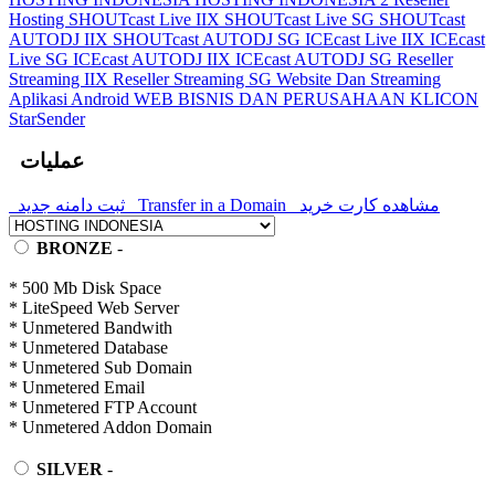
Hosting
SHOUTcast Live IIX
SHOUTcast Live SG
SHOUTcast
AUTODJ IIX
SHOUTcast AUTODJ SG
ICEcast Live IIX
ICEcast
Live SG
ICEcast AUTODJ IIX
ICEcast AUTODJ SG
Reseller
Streaming IIX
Reseller Streaming SG
Website Dan Streaming
Aplikasi Android
WEB BISNIS DAN PERUSAHAAN
KLICON
StarSender
عملیات
ثبت دامنه جدید
Transfer in a Domain
مشاهده کارت خرید
BRONZE
-
* 500 Mb Disk Space
* LiteSpeed Web Server
* Unmetered Bandwith
* Unmetered Database
* Unmetered Sub Domain
* Unmetered Email
* Unmetered FTP Account
* Unmetered Addon Domain
SILVER
-