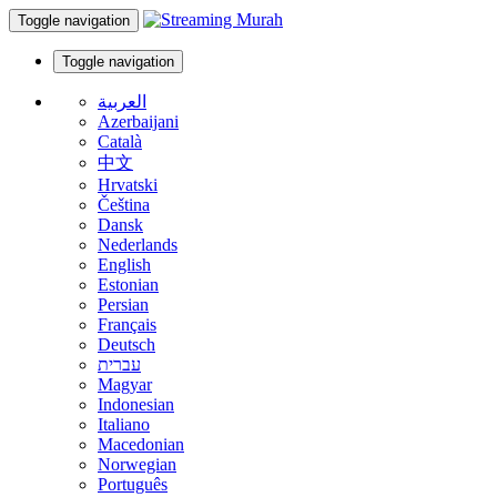
Toggle navigation
Toggle navigation
العربية
Azerbaijani
Català
中文
Hrvatski
Čeština
Dansk
Nederlands
English
Estonian
Persian
Français
Deutsch
עברית
Magyar
Indonesian
Italiano
Macedonian
Norwegian
Português