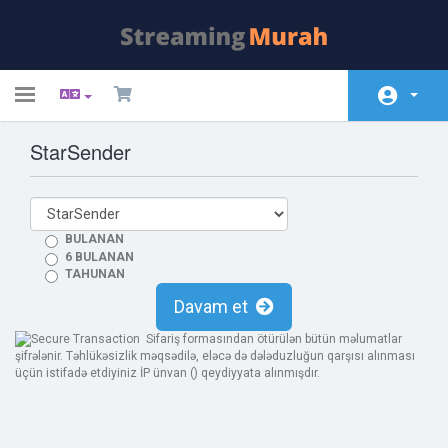
Toggle
navigation
StarSender
Ana səhifə
Store
Elanlar
BULANAN
6 BULANAN
Məlumat bazası
TAHUNAN
Davam et
Server/Şəbəkə vəziyyəti
Sifariş formasından ötürülən bütün məlumatlar
Əlaqə
şifrələnir. Təhlükəsizlik məqsədilə, eləcə də dələduzluğun qarşısı alınması
üçün istifadə etdiyiniz İP ünvan (
) qeydiyyata alınmışdır.