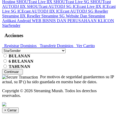
Hosting
SHOUTcast Live IIX
SHOUTcast Live SG
SHOUTcast
AUTODJ IIX
SHOUTcast AUTODJ SG
ICEcast Live IIX
ICEcast
Live SG
ICEcast AUTODJ IIX
ICEcast AUTODJ SG
Reseller
Streaming IIX
Reseller Streaming SG
Website Dan Streaming
Aplikasi Android
WEB BISNIS DAN PERUSAHAAN
KLICON
StarSender
Acciones
Registrar Dominios
Transferir Dominios
Ver Carrito
BULANAN
6 BULANAN
TAHUNAN
Continuar
Por motivos de seguridad guardaremos su IP
actual, su IP (
) ha sido guardada en nuestra base de datos.
Copyright © 2026 Streaming Murah. Todos los derechos
reservados.
×
Cerrar