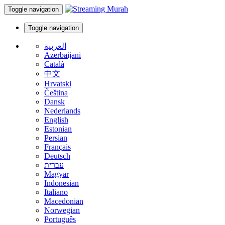
Toggle navigation
Toggle navigation
العربية
Azerbaijani
Català
中文
Hrvatski
Čeština
Dansk
Nederlands
English
Estonian
Persian
Français
Deutsch
עברית
Magyar
Indonesian
Italiano
Macedonian
Norwegian
Português