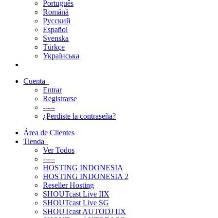
Português
Română
Русский
Español
Svenska
Türkçe
Українська
Cuenta
Entrar
Registrarse
-----
¿Perdiste la contraseña?
Área de Clientes
Tienda
Ver Todos
-----
HOSTING INDONESIA
HOSTING INDONESIA 2
Reseller Hosting
SHOUTcast Live IIX
SHOUTcast Live SG
SHOUTcast AUTODJ IIX