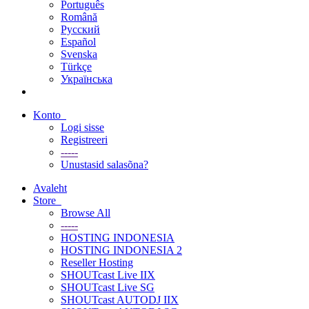
Português
Română
Русский
Español
Svenska
Türkçe
Українська
Konto
Logi sisse
Registreeri
-----
Unustasid salasõna?
Avaleht
Store
Browse All
-----
HOSTING INDONESIA
HOSTING INDONESIA 2
Reseller Hosting
SHOUTcast Live IIX
SHOUTcast Live SG
SHOUTcast AUTODJ IIX