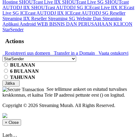
Hosting
SHOUTcast Live IIX
SHOUTcast Live SG
SHOUTcast
AUTODJ IIX
SHOUTcast AUTODJ SG
ICEcast Live IIX
ICEcast
Live SG
ICEcast AUTODJ IIX
ICEcast AUTODJ SG
Reseller
Streaming IIX
Reseller Streaming SG
Website Dan Streaming
Aplikasi Android
WEB BISNIS DAN PERUSAHAAN
KLICON
StarSender
Actions
Registreeri uus domeen
Transfer in a Domain
Vaata ostukorvi
BULANAN
6 BULANAN
TAHUNAN
Jätka
See tellimuse ankeet on esitatud turvalises
keskkonnas, et kaitsa Teie IP aadressi pettuste eest (
) on logitud.
Copyright © 2026 Streaming Murah. All Rights Reserved.
×
Close
Laeb…