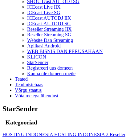
SHOUTcast AUTODJ SG
ICEcast Live IIX
ICEcast Live SG
ICEcast AUTODJ IIX
ICEcast AUTODJ SG
Reseller Streaming IIX
Reseller Streaming SG
Website Dan Streaming
Aplikasi Android
WEB BISNIS DAN PERUSAHAAN
KLICON
StarSender
Registreeri uus domeen
Kanna üle domeen meile
Teated
Teadmistebaas
Võrgu staatus
Võta meiega ühendust
StarSender
Kategooriad
HOSTING INDONESIA
HOSTING INDONESIA 2
Reseller