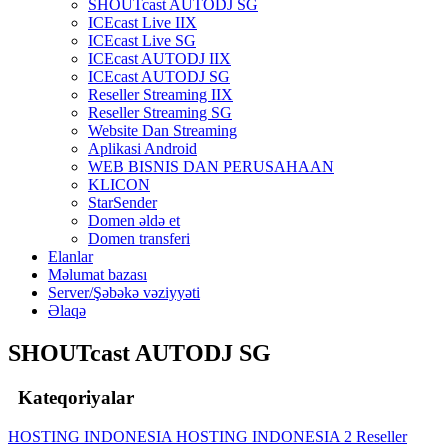
SHOUTcast AUTODJ SG
ICEcast Live IIX
ICEcast Live SG
ICEcast AUTODJ IIX
ICEcast AUTODJ SG
Reseller Streaming IIX
Reseller Streaming SG
Website Dan Streaming
Aplikasi Android
WEB BISNIS DAN PERUSAHAAN
KLICON
StarSender
Domen əldə et
Domen transferi
Elanlar
Məlumat bazası
Server/Şəbəkə vəziyyəti
Əlaqə
SHOUTcast AUTODJ SG
Kateqoriyalar
HOSTING INDONESIA
HOSTING INDONESIA 2
Reseller