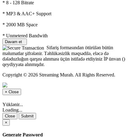
* 8 - 128 Bitrate
* MP3 & AAC+ Support
* 2000 MB Space
* Unmetered Bandwith
Davam et
Sifariş formasından ötürülən bütün
məlumatlar şifrələnir. Təhlükəsizlik məqsədilə, eləcə də
dələduzluğun qarşısı alınması üçün istifadə etdiyiniz İP ünvan (
)
qeydiyyata alınmışdır.
Copyright © 2026 Streaming Murah. All Rights Reserved.
×
Close
Yüklənir...
Loading...
Close
Submit
×
Generate Password