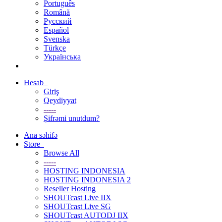
Português
Română
Русский
Español
Svenska
Türkçe
Українська
Hesab
Giriş
Qeydiyyat
-----
Şifrəmi unutdum?
Ana səhifə
Store
Browse All
-----
HOSTING INDONESIA
HOSTING INDONESIA 2
Reseller Hosting
SHOUTcast Live IIX
SHOUTcast Live SG
SHOUTcast AUTODJ IIX