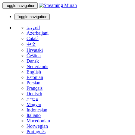
Toggle navigation
Toggle navigation
العربية
Azerbaijani
Català
中文
Hrvatski
Čeština
Dansk
Nederlands
English
Estonian
Persian
Français
Deutsch
עברית
Magyar
Indonesian
Italiano
Macedonian
Norwegian
Português