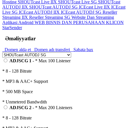
Hosting
SHOUTcast Live IIX
SHOUTcast Live SG
SHOUTcast
AUTODJ IIX
SHOUTcast AUTODJ SG
ICEcast Live IIX
ICEcast
Live SG
ICEcast AUTODJ IIX
ICEcast AUTODJ SG
Reseller
Streaming IIX
Reseller Streaming SG
Website Dan Streaming
Aplikasi Android
WEB BISNIS DAN PERUSAHAAN
KLICON
StarSender
Əməliyyatlar
Domen əldə et
Domen adı transferi
Səbətə bax
ADJSCG 1
- * Max 100 Listener
* 8 - 128 Bitrate
* MP3 & AAC+ Support
* 500 MB Space
* Unmetered Bandwdith
ADJSCG 2
- * Max 200 Listeners
* 8 - 128 Bitrate