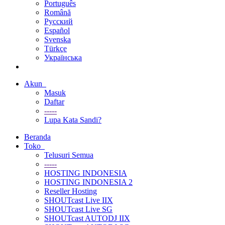
Português
Română
Русский
Español
Svenska
Türkçe
Українська
Akun
Masuk
Daftar
-----
Lupa Kata Sandi?
Beranda
Toko
Telusuri Semua
-----
HOSTING INDONESIA
HOSTING INDONESIA 2
Reseller Hosting
SHOUTcast Live IIX
SHOUTcast Live SG
SHOUTcast AUTODJ IIX