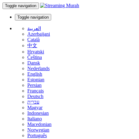
Toggle navigation
Toggle navigation
العربية
Azerbaijani
Català
中文
Hrvatski
Čeština
Dansk
Nederlands
English
Estonian
Persian
Français
Deutsch
עברית
Magyar
Indonesian
Italiano
Macedonian
Norwegian
Português