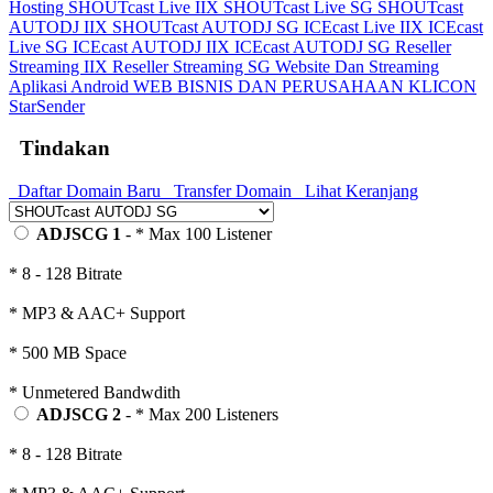
Hosting
SHOUTcast Live IIX
SHOUTcast Live SG
SHOUTcast
AUTODJ IIX
SHOUTcast AUTODJ SG
ICEcast Live IIX
ICEcast
Live SG
ICEcast AUTODJ IIX
ICEcast AUTODJ SG
Reseller
Streaming IIX
Reseller Streaming SG
Website Dan Streaming
Aplikasi Android
WEB BISNIS DAN PERUSAHAAN
KLICON
StarSender
Tindakan
Daftar Domain Baru
Transfer Domain
Lihat Keranjang
ADJSCG 1
- * Max 100 Listener
* 8 - 128 Bitrate
* MP3 & AAC+ Support
* 500 MB Space
* Unmetered Bandwdith
ADJSCG 2
- * Max 200 Listeners
* 8 - 128 Bitrate