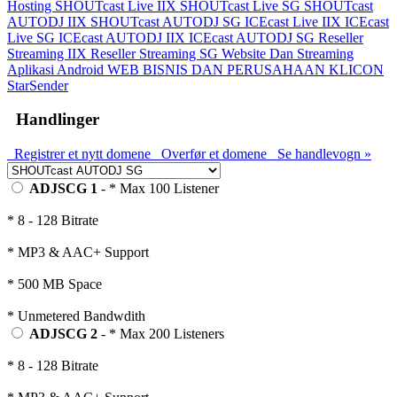
Hosting
SHOUTcast Live IIX
SHOUTcast Live SG
SHOUTcast
AUTODJ IIX
SHOUTcast AUTODJ SG
ICEcast Live IIX
ICEcast
Live SG
ICEcast AUTODJ IIX
ICEcast AUTODJ SG
Reseller
Streaming IIX
Reseller Streaming SG
Website Dan Streaming
Aplikasi Android
WEB BISNIS DAN PERUSAHAAN
KLICON
StarSender
Handlinger
Registrer et nytt domene
Overfør et domene
Se handlevogn »
ADJSCG 1
- * Max 100 Listener
* 8 - 128 Bitrate
* MP3 & AAC+ Support
* 500 MB Space
* Unmetered Bandwdith
ADJSCG 2
- * Max 200 Listeners
* 8 - 128 Bitrate