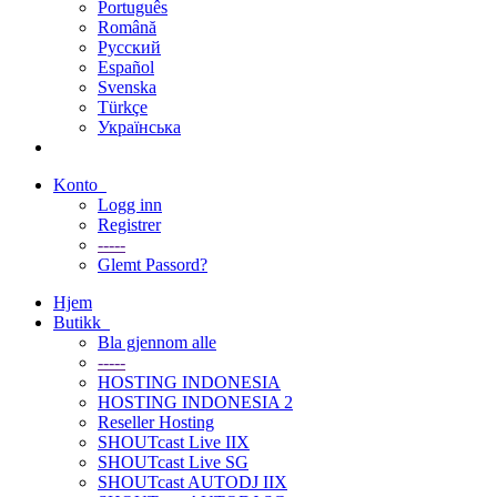
Português
Română
Русский
Español
Svenska
Türkçe
Українська
Konto
Logg inn
Registrer
-----
Glemt Passord?
Hjem
Butikk
Bla gjennom alle
-----
HOSTING INDONESIA
HOSTING INDONESIA 2
Reseller Hosting
SHOUTcast Live IIX
SHOUTcast Live SG
SHOUTcast AUTODJ IIX