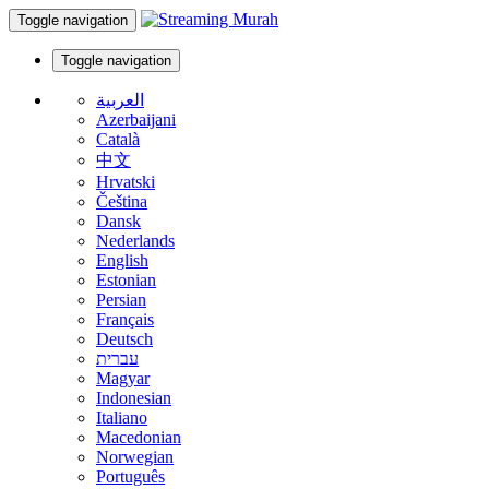
Toggle navigation
Toggle navigation
العربية
Azerbaijani
Català
中文
Hrvatski
Čeština
Dansk
Nederlands
English
Estonian
Persian
Français
Deutsch
עברית
Magyar
Indonesian
Italiano
Macedonian
Norwegian
Português