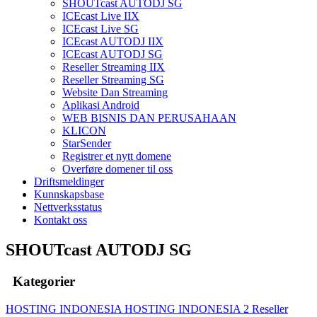
SHOUTcast AUTODJ SG
ICEcast Live IIX
ICEcast Live SG
ICEcast AUTODJ IIX
ICEcast AUTODJ SG
Reseller Streaming IIX
Reseller Streaming SG
Website Dan Streaming
Aplikasi Android
WEB BISNIS DAN PERUSAHAAN
KLICON
StarSender
Registrer et nytt domene
Overføre domener til oss
Driftsmeldinger
Kunnskapsbase
Nettverksstatus
Kontakt oss
SHOUTcast AUTODJ SG
Kategorier
HOSTING INDONESIA
HOSTING INDONESIA 2
Reseller