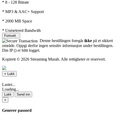
* 8 - 128 Bitrate
* MP3 & AAC+ Support
* 2000 MB Space
* Unmetered Bandwith
Fortsett
Denne bestillingen foregår
ikke
på et sikkert
område. Oppgi derfor ingen sensitiv informasjon under bestillingen.
Din IP (
) er blitt logget.
Kopirett © 2026 Streaming Murah. Alle rettigheter er reservert.
×
Lukk
Laster...
Loading...
Lukk
Send inn
×
Generer passord