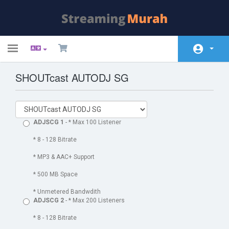
Toggle
navigation
SHOUTcast AUTODJ SG
Domů
Store
Oznámení
ADJSCG 1
- * Max 100 Listener
Databáze řešení
* 8 - 128 Bitrate
* MP3 & AAC+ Support
Stav systému
* 500 MB Space
Kontaktujte nás
* Unmetered Bandwdith
ADJSCG 2
- * Max 200 Listeners
* 8 - 128 Bitrate