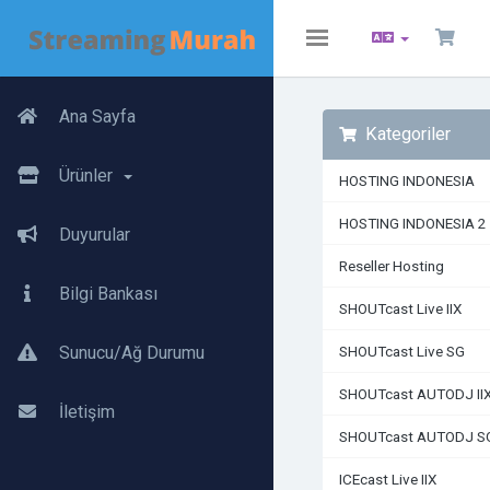
Toggle
navigation
Ana Sayfa
Kategoriler
Ürünler
HOSTING INDONESIA
HOSTING INDONESIA 2
Duyurular
Reseller Hosting
Bilgi Bankası
SHOUTcast Live IIX
Sunucu/Ağ Durumu
SHOUTcast Live SG
SHOUTcast AUTODJ II
İletişim
SHOUTcast AUTODJ S
ICEcast Live IIX