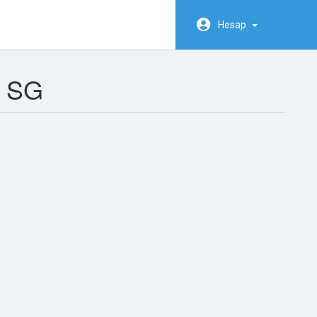
Hesap
 SG